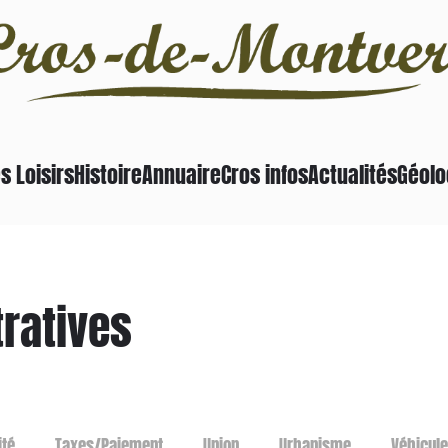
s Loisirs
Histoire
Annuaire
Cros infos
Actualités
Géolo
ratives
ité
Taxes/Paiement
Union
Urbanisme
Véhicule